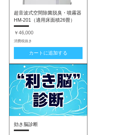
超音波式空間除菌脱臭・噴霧器
HM-201（適用床面積26畳）
価格
￥46,000
消費税抜き
カートに追加する
効き脳診断