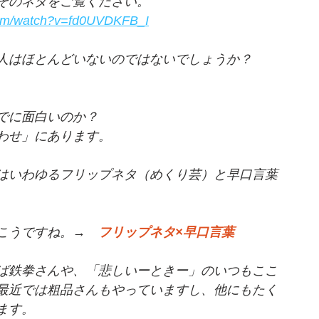
そのネタをご覧ください。
com/watch?v=fd0UVDKFB_I
人はほとんどいないのではないでしょうか？
でに面白いのか？
わせ」にあります。
はいわゆるフリップネタ（めくり芸）と早口言葉
こうですね。→　
フリップネタ×早口言葉
ば鉄拳さんや、「悲しいーときー」のいつもここ
最近では粗品さんもやっていますし、他にもたく
ます。