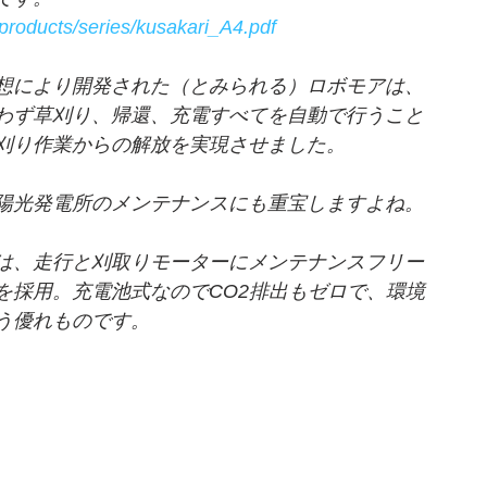
products/series/kusakari_A4.pdf
想により開発された（とみられる）ロボモアは、
わず草刈り、帰還、充電すべてを自動で行うこと
刈り作業からの解放を実現させました。
陽光発電所のメンテナンスにも重宝しますよね。
は、走行と刈取りモーターにメンテナンスフリー
を採用。充電池式なのでCO2排出もゼロで、環境
う優れものです。