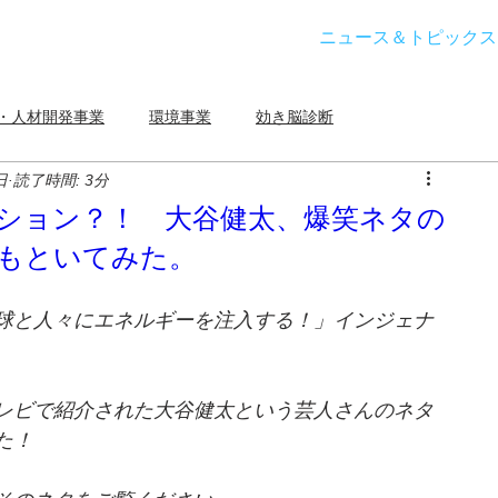
ニュース＆トピックス
・人材開発事業
環境事業
効き脳診断
日
読了時間: 3分
ィッシュ
インジェナジー
チームビルディング
ション？！ 大谷健太、爆笑ネタの
もといてみた。
SDGs
その他
球と人々にエネルギーを注入する！」インジェナ
レビで紹介された大谷健太という芸人さんのネタ
た！