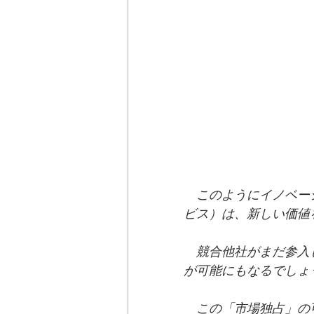
　このようにイノベー
ビス）は、新しい価値
　競合他社がまだ参入
が可能にもなるでしょ
　この「市場独占」の