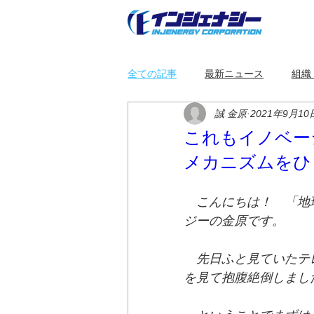
全ての記事
最新ニュース
組織
誠 金原
2021年9月10
システムブレーカー
アクアウ
これもイノベー
メカニズムをひ
コーチング
太陽光発電
　こんにちは！　「地
ジーの金原です。
　先日ふと見ていたテ
を見て抱腹絶倒しまし