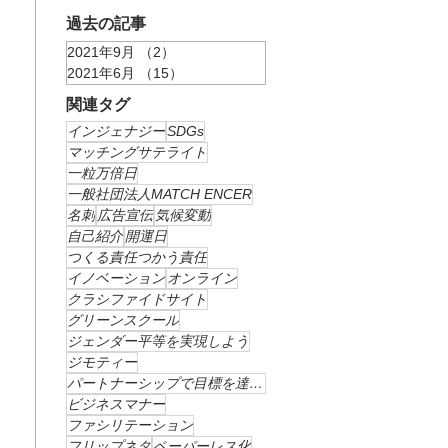
過去の記事
2021年9月
（2）
2件の記事
2021年6月
（15）
15件の記事
関連タグ
インジェナジー
SDGs
マッチングサテライト
一粒万倍日
一般社団法人MATCH ENCER
名刺
広告宣伝
気候変動
自己紹介
開運日
つくる責任つかう責任
イノベーション
オンライン
クラシファイドサイト
グリーンスクール
ジェンダー平等を実現しよう
ジモティー
パートナーシップで目標を達成しよう
ビジネスマナー
ファシリテーション
フリップネタ
ペーパーレス化