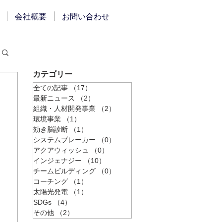
会社概要
お問い合わせ
​カテゴリー
全ての記事
（17）
17件の記事
最新ニュース
（2）
2件の記事
組織・人材開発事業
（2）
2件の記事
環境事業
（1）
1件の記事
効き脳診断
（1）
1件の記事
システムブレーカー
（0）
0件の記事
アクアウィッシュ
（0）
0件の記事
インジェナジー
（10）
10件の記事
チームビルディング
（0）
0件の記事
コーチング
（1）
1件の記事
太陽光発電
（1）
1件の記事
SDGs
（4）
4件の記事
その他
（2）
2件の記事