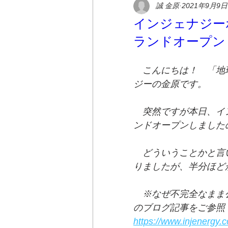
誠 金原
2021年9月9日
インジェナジー
ランドオープン
　こんにちは！　「地
ジーの金原です。
　突然ですが本日、イ
ンドオープンしました
　どういうことかと言
りましたが、半分ほど
　※なぜ不完全なまま
のブログ記事をご参照
https://www.injene