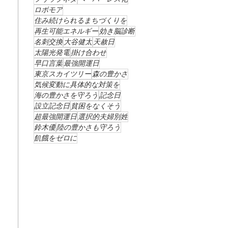
ロボモア
住み続けられるまちづくりを
再生可能エネルギー
効き脳診断
名刺交換
大谷健太
天赦日
太陽光発電
掛け合わせ
早口言葉
最強開運日
東京スカイツリー
森の豊かさ
気候変動に具体的な対策を
海の豊かさを守ろう
記念日
設立記念日
貧困をなくそう
超最強開運日
選択的夫婦別姓
鈴木優
陸の豊かさも守ろう
飢餓をゼロに