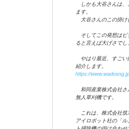
　しかも大谷さんは、
ます。
　大谷さんのこの掛け
　そしてこの発想はビ
ると言えば大げさでし
　やはり最近、すごい
紹介します。
https://www.wadosng.j
　和同産業株式会社さん
無人草刈機です。
　これは、株式会社筑
アイロボット社の「ル
ト掃除機の掛け合わせ