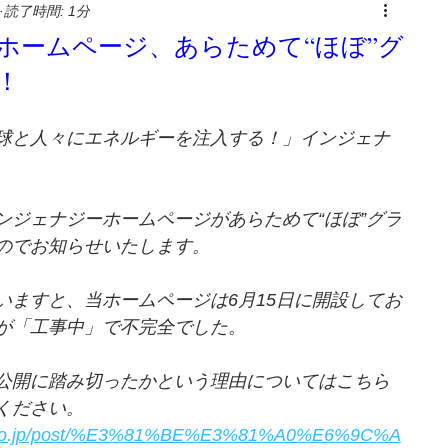
読了時間: 1分
ホームページ、あらためて“ほぼ”グ
！
球と人々にエネルギーを注入する！」インジェナ
ンジェナジーホームページがあらためて“ほぼ”グラ
のでお知らせいたします。
いますと、当ホームページは6月15日に開設してお
が「工事中」で不完全でした。
公開に踏み切ったかという理由についてはこちら
ください。
rgy.co.jp/post/%E3%81%BE%E3%81%A0%E6%9C%A