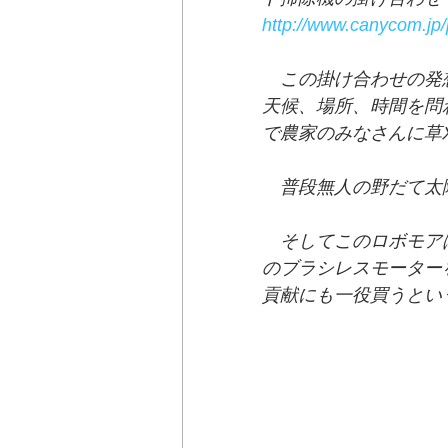
http://www.canycom.jp/
　この掛け合わせの発
天候、場所、時間を問
で農家のみなさんに草
　普段無人の野だて太
　そしてこのロボモア
のブラシレスモーター
貢献にも一役買うとい