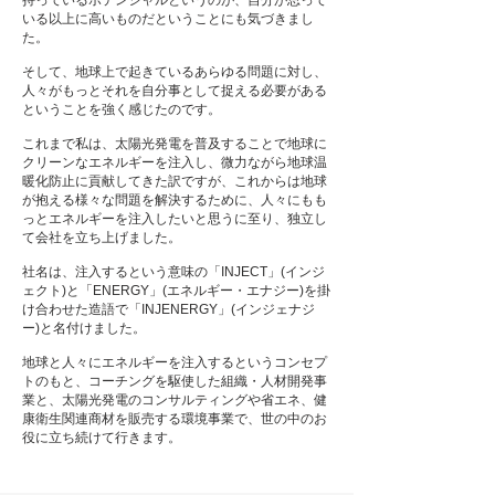
持っているポテンシャルというのが、自分が思って
いる以上に高いものだということにも気づきまし
た。
そして、地球上で起きているあらゆる問題に対し、
人々がもっとそれを自分事として捉える必要がある
ということを強く感じたのです。
これまで私は、太陽光発電を普及することで地球に
クリーンなエネルギーを注入し、微力ながら地球温
暖化防止に貢献してきた訳ですが、これからは地球
が抱える様々な問題を解決するために、人々にもも
っとエネルギーを注入したいと思うに至り、独立し
て会社を立ち上げました。
社名は、注入するという意味の「INJECT」(インジ
ェクト)と「ENERGY」(エネルギー・エナジー)を掛
け合わせた造語で「INJENERGY」(インジェナジ
ー)と名付けました。
地球と人々にエネルギーを注入するというコンセプ
トのもと、コーチングを駆使した組織・人材開発事
業と、太陽光発電のコンサルティングや省エネ、健
康衛生関連商材を販売する環境事業で、世の中のお
役に立ち続けて行きます。