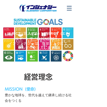
INJECT（注入する）×ENERGY（エネ
ルギー）で「INJENERGY」
インジェナジーは、地球と人々にエ
ネルギーを注入します！
経営理念
​MISSION（使命）
​豊かな地球を、世代を越えて継承し続ける社
会をつくる