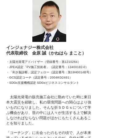
​インジェナジー株式会社
代表取締役​ 金原 誠（かねはら まこと）
・太陽光発電アドバイザー（登録番号：第1210264）
・JPEA認定「PV施工技術者」（認定番号：13400182-0）
・「利き脳診断」認定フェロー（認定番号：第19H0014B号）
・GCS認定コーチ（認定番号：2004KG2461）
・SDGs支援機構認定 SDGsビジネスコンサルタント
太陽光発電の販売施工会社に勤めていた時に東日
本大震災を経験し、私の環境問題への関心はより強
いものになりました。そんな折ＳＤＧｓについて学
ぶ機会があり、世の中には人々が生活する上で解決
しなければならない問題がほかにもたくさんあるこ
とを知りました。
「コーチング」に出会ったのもその頃で、人が本来