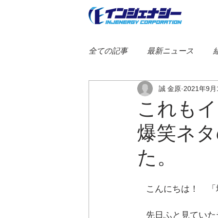
全ての記事
最新ニュース
誠 金原
2021年9月
アクアウィッシュ
インジ
これもイ
爆笑ネタ
その他
た。
　こんにちは！　「
　先日ふと見ていた