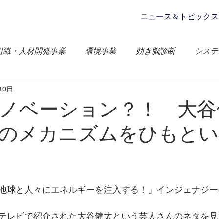
ニュース＆トピックス
組織・人材開発事業
環境事業
効き脳診断
システ
10日
ェナジー
チームビルディング
コーチング
太陽光
ノベーション？！ 大谷
のメカニズムをひもとい
地球と人々にエネルギーを注入する！」インジェナジー
テレビで紹介された大谷健太という芸人さんのネタを見