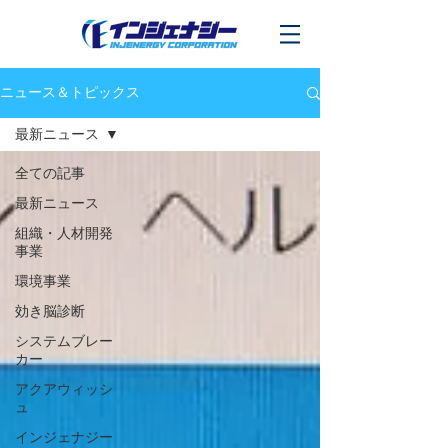
ニュース＆トピックス
最新ニュース
全ての記事
最新ニュース
組織・人材開発
事業
環境事業
効き脳診断
システムブレー
カー
アクアウィッシ
ュ
インジェナジー