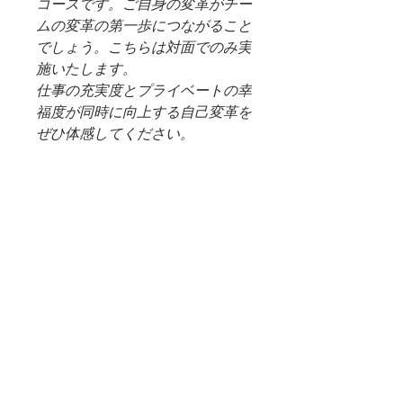
コースです。ご自身の変革がチー
ムの変革の第一歩につながること
でしょう。こちらは対面でのみ実
施いたします。
仕事の充実度とプライベートの幸
福度が同時に向上する自己変革を
ぜひ体感してください。
商品情報
対面式のみで実施いたします。
返品・返金ポリシー
※会場は、貸し会議室やレンタルスペ
止むを得ない事情により中途で打ち切
ース等になります。
りの申し出があった場合、残り回数分
の料金を返金いたします。
特定商取引法に基づく表記
※会場までの交通費はお客様のご負担
となります。
1回180分×6回（ご相談の上2-4週間置
TOPページ
きに日時を設定します）
ニュース