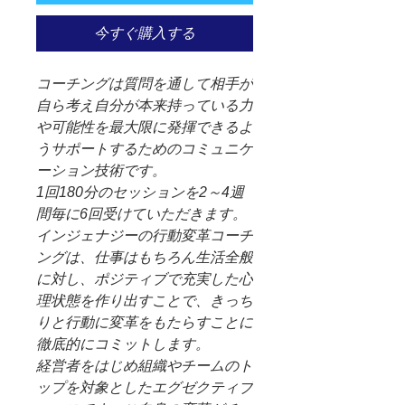
今すぐ購入する
コーチングは質問を通して相手が
自ら考え自分が本来持っている力
や可能性を最大限に発揮できるよ
うサポートするためのコミュニケ
ーション技術です。
1回180分のセッションを2～4週
間毎に6回受けていただきます。
インジェナジーの行動変革コーチ
ングは、仕事はもちろん生活全般
に対し、ポジティブで充実した心
理状態を作り出すことで、きっち
りと行動に変革をもたらすことに
徹底的にコミットします。
経営者をはじめ組織やチームのト
ップを対象としたエグゼクティブ